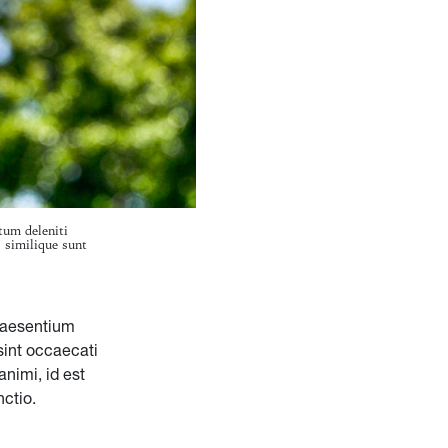
tum deleniti
, similique sunt
praesentium
sint occaecati
animi, id est
nctio.