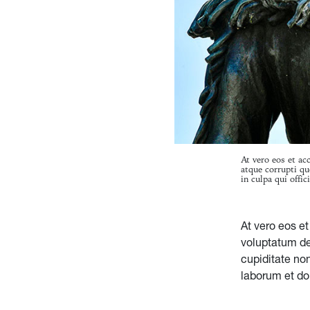
At vero eos et ac
atque corrupti qu
in culpa qui offi
At vero eos e
voluptatum de
cupiditate non
laborum et dol