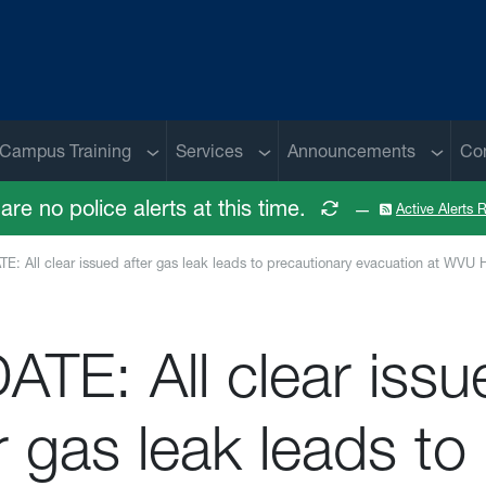
 menu
Sub menu
Sub menu
Sub me
Campus Training
Services
Announcements
Co
are no police alerts at this time.
—
Active Alerts
E: All clear issued after gas leak leads to precautionary evacuation at WVU
TE: All clear issu
r gas leak leads to