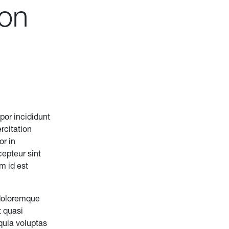
ion
por incididunt
rcitation
or in
cepteur sint
m id est
 doloremque
t quasi
quia voluptas