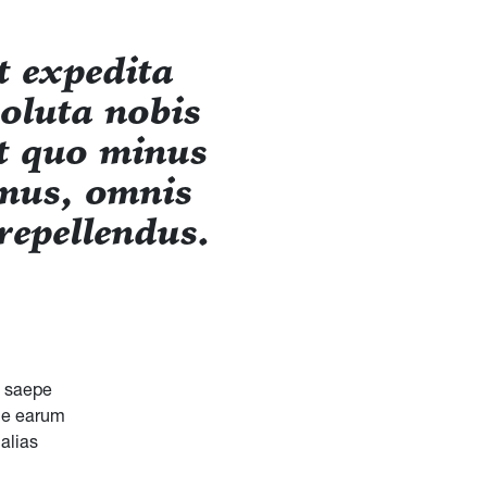
t expedita
soluta nobis
it quo minus
imus, omnis
repellendus.
s saepe
que earum
alias