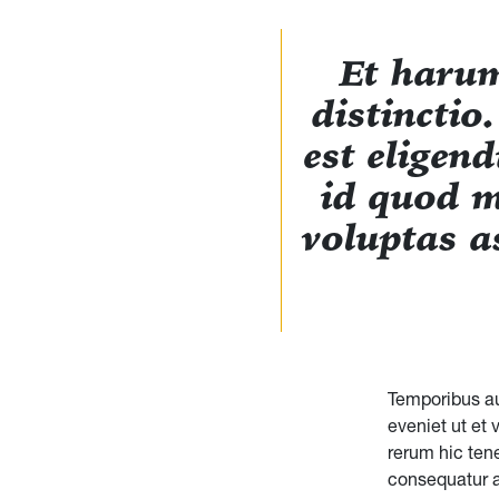
Et harum
distinctio
est eligen
id quod m
voluptas a
Temporibus au
eveniet ut et
rerum hic tene
consequatur au