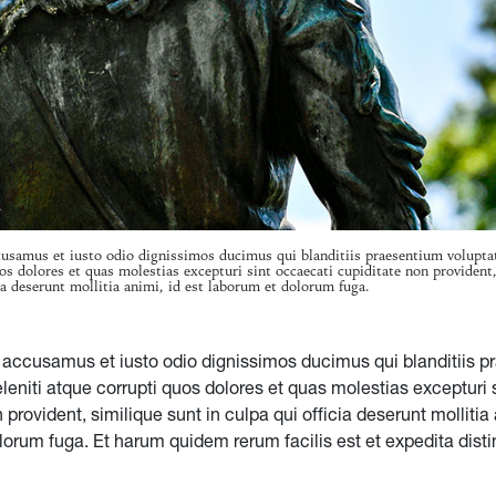
cusamus et iusto odio dignissimos ducimus qui blanditiis praesentium volupta
os dolores et quas molestias excepturi sint occaecati cupiditate non provident
cia deserunt mollitia animi, id est laborum et dolorum fuga.
t accusamus et iusto odio dignissimos ducimus qui blanditiis 
leniti atque corrupti quos dolores et quas molestias excepturi 
 provident, similique sunt in culpa qui officia deserunt mollitia 
orum fuga. Et harum quidem rerum facilis est et expedita disti