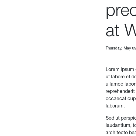
pre
at 
Thursday, May 09
Lorem ipsum d
ut labore et 
ullamco labori
reprehenderit 
occaecat cupid
laborum.
Sed ut perspi
laudantium, t
architecto be