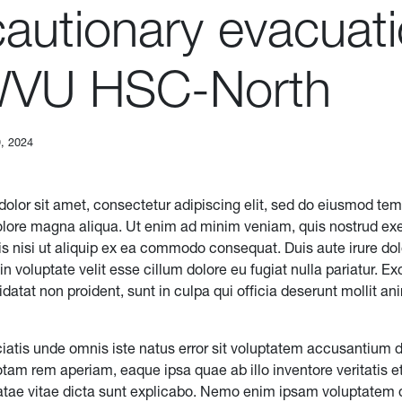
cautionary evacuat
WVU HSC-North
, 2024
olor sit amet, consectetur adipiscing elit, sed do eiusmod tem
dolore magna aliqua. Ut enim ad minim veniam, quis nostrud exe
s nisi ut aliquip ex ea commodo consequat. Duis aute irure dol
in voluptate velit esse cillum dolore eu fugiat nulla pariatur. Ex
atat non proident, sunt in culpa qui officia deserunt mollit ani
ciatis unde omnis iste natus error sit voluptatem accusantium
otam rem aperiam, eaque ipsa quae ab illo inventore veritatis e
atae vitae dicta sunt explicabo. Nemo enim ipsam voluptatem 