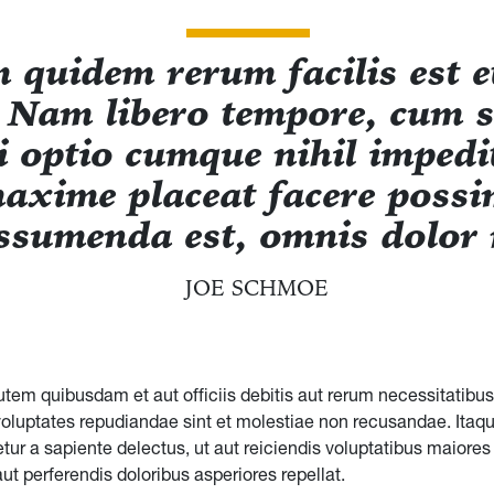
 quidem rerum facilis est e
. Nam libero tempore, cum 
di optio cumque nihil imped
axime placeat facere poss
ssumenda est, omnis dolor 
JOE SCHMOE
tem quibusdam et aut officiis debitis aut rerum necessitatibu
 voluptates repudiandae sint et molestiae non recusandae. Ita
tur a sapiente delectus, ut aut reiciendis voluptatibus maiores 
t perferendis doloribus asperiores repellat.