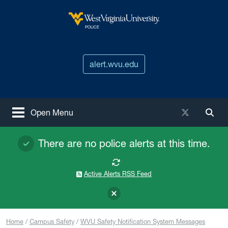
Skip to main content
West Virginia University
POLICE
alert.wvu.edu
X / Twitter
Open Menu
Togg
There are no police alerts at this time.
Active Alerts RSS Feed
Home
Campus Safety
WVU Safety Notification System Messages