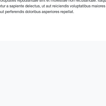
 voluptates repudiandae sint et molestiae non recusandae. Ita
tur a sapiente delectus, ut aut reiciendis voluptatibus maiores 
t perferendis doloribus asperiores repellat.