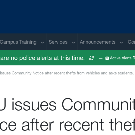
 menu
Sub menu
Sub menu
Sub me
Campus Training
Services
Announcements
Co
are no police alerts at this time.
—
Active Alerts
ssues Community Notice after recent thefts from vehicles and asks students, s
 issues Communi
ce after recent the