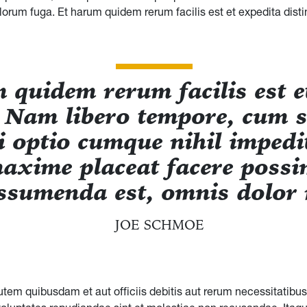
orum fuga. Et harum quidem rerum facilis est et expedita disti
 quidem rerum facilis est e
. Nam libero tempore, cum 
di optio cumque nihil imped
axime placeat facere poss
ssumenda est, omnis dolor 
JOE SCHMOE
tem quibusdam et aut officiis debitis aut rerum necessitatibu