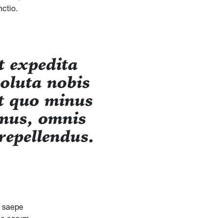
nctio.
t expedita
soluta nobis
it quo minus
imus, omnis
repellendus.
s saepe