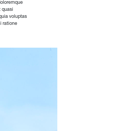
 doloremque
t quasi
quia voluptas
i ratione