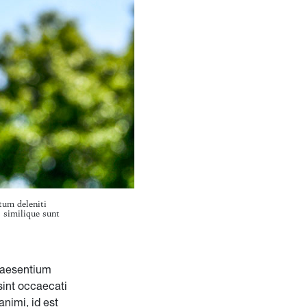
tum deleniti
, similique sunt
praesentium
sint occaecati
animi, id est