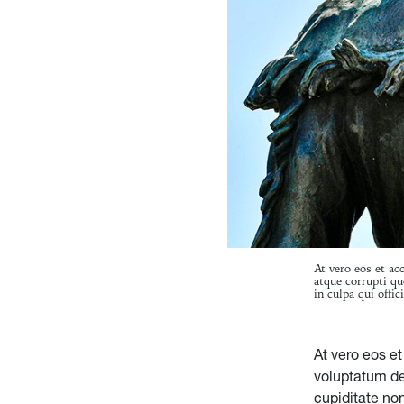
At vero eos et ac
atque corrupti qu
in culpa qui offi
At vero eos e
voluptatum de
cupiditate non