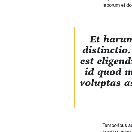
laborum et dol
Et harum
distinctio
est eligen
id quod m
voluptas a
Temporibus au