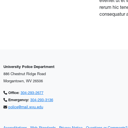
eveniet ut et
rerum hic tene
consequatur au
University Police Department
886 Chestnut Ridge Road
Morgantown, WV 26506
Office:
304-293-2677
Emergency:
304-293-3136
police@mail.wvu.edu
Accreditations
Web Standards
Privacy Notice
Questions or Comments?