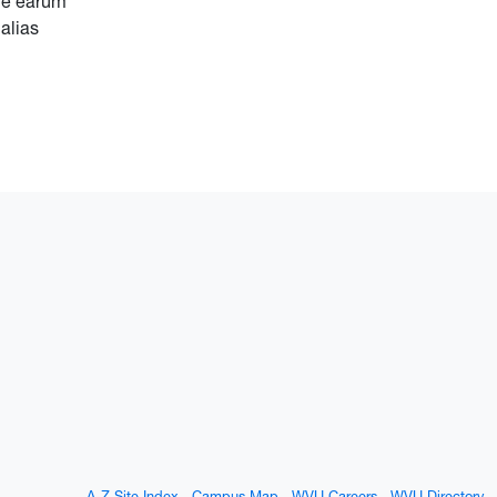
que earum
alias
A-Z Site Index
Campus Map
WVU Careers
WVU Directory