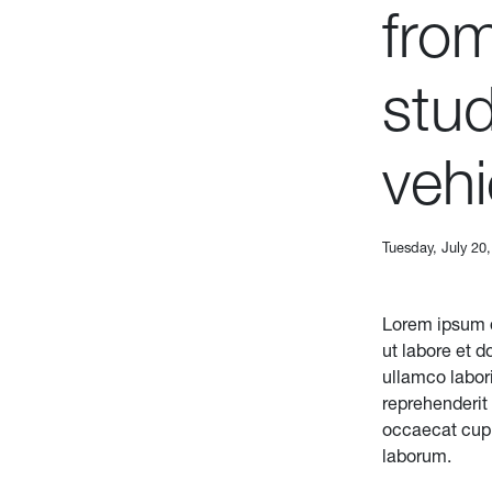
from
stud
vehi
Tuesday, July 20
Lorem ipsum d
ut labore et 
ullamco labori
reprehenderit 
occaecat cupid
laborum.