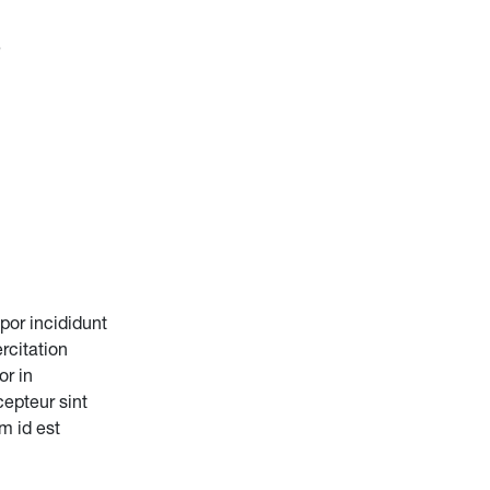
s
por incididunt
rcitation
or in
cepteur sint
m id est