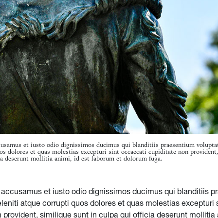
cusamus et iusto odio dignissimos ducimus qui blanditiis praesentium volupta
os dolores et quas molestias excepturi sint occaecati cupiditate non provident
cia deserunt mollitia animi, id est laborum et dolorum fuga.
t accusamus et iusto odio dignissimos ducimus qui blanditiis 
leniti atque corrupti quos dolores et quas molestias excepturi 
 provident, similique sunt in culpa qui officia deserunt mollitia 