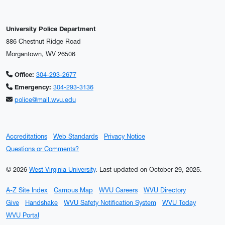
University Police Department
886 Chestnut Ridge Road
Morgantown, WV 26506
Office:
304-293-2677
Emergency:
304-293-3136
police@mail.wvu.edu
Accreditations
Web Standards
Privacy Notice
Questions or Comments?
© 2026
West Virginia University
.
Last updated on October 29, 2025.
A-Z Site Index
Campus Map
WVU Careers
WVU Directory
Give
Handshake
WVU Safety Notification System
WVU Today
WVU Portal