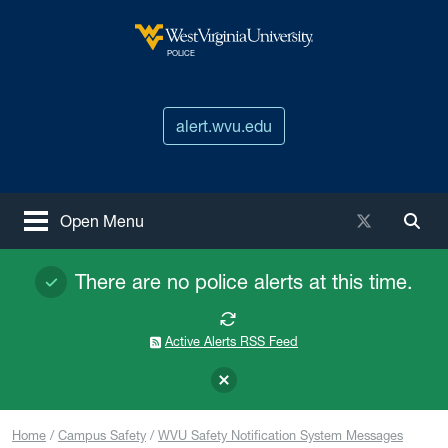
Skip to main content
West Virginia University
POLICE
alert.wvu.edu
X / Twitter
Open Menu
Togg
There are no police alerts at this time.
Active Alerts RSS Feed
Home
Campus Safety
WVU Safety Notification System Messages